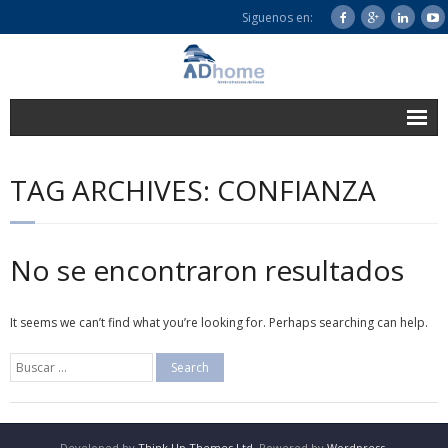
Siguenos en:
Inicio
TAG ARCHIVES: CONFIANZA
Quiénes Somos
Nuestros Servicios
No se encontraron resultados
Contacto
Blog
It seems we can’t find what you’re looking for. Perhaps searching can help.
Developed by
Think Up Themes Ltd
. Powered by
Wordpress
.